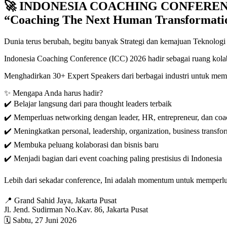
🚀 INDONESIA COACHING CONFERENC
“Coaching The Next Human Transformati
Dunia terus berubah, begitu banyak Strategi dan kemajuan Teknologi t
Indonesia Coaching Conference (ICC) 2026 hadir sebagai ruang kola
Menghadirkan 30+ Expert Speakers dari berbagai industri untuk me
✨ Mengapa Anda harus hadir?
✔️ Belajar langsung dari para thought leaders terbaik
✔️ Memperluas networking dengan leader, HR, entrepreneur, dan coa
✔️ Meningkatkan personal, leadership, organization, business transfo
✔️ Membuka peluang kolaborasi dan bisnis baru
✔️ Menjadi bagian dari event coaching paling prestisius di Indonesia
Lebih dari sekadar conference, Ini adalah momentum untuk memperlua
📍 Grand Sahid Jaya, Jakarta Pusat
Jl. Jend. Sudirman No.Kav. 86, Jakarta Pusat
🗓️ Sabtu, 27 Juni 2026